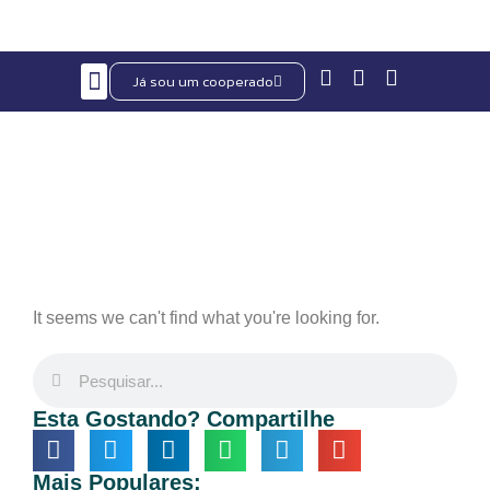
Já sou um cooperado
TRANSPARÊNCIA E ÉTICA
Nosso Blog
It seems we can't find what you're looking for.
Esta Gostando? Compartilhe
Mais Populares: